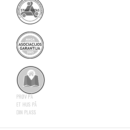
PRØV PÅ
ET HUS PÅ
DIN PLASS