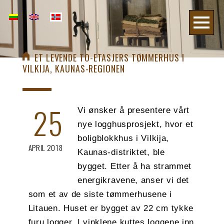
ET LEVENDE TO-ETASJERS TØMMERHUS I
VILKIJA, KAUNAS-REGIONEN
25
Vi ønsker å presentere vårt
nye logghusprosjekt, hvor et
boligblokkhus i Vilkija,
APRIL 2018
Kaunas-distriktet, ble
bygget. Etter å ha strammet
energikravene, anser vi det
som et av de siste tømmerhusene i
Litauen. Huset er bygget av 22 cm tykke
furu logger. I vinklene kuttes loggene inn