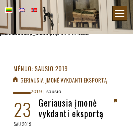
Notice
: Undefined variable: post_type in
/home/rastinev/public_html/logvilla.lt/wp-
content/plugins/all-in-one-seo-
pack/aioseop_class.php
on line
4253
MĖNUO: SAUSIO 2019
GERIAUSIA ĮMONĖ VYKDANTI EKSPORTĄ
2019
|
sausio
23
Geriausia įmonė
vykdanti eksportą
SAU 2019