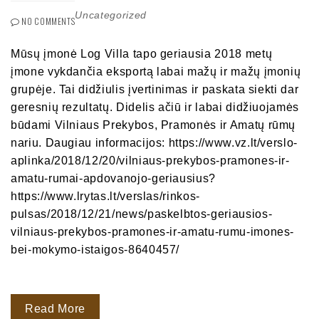
Uncategorized
NO COMMENTS
Mūsų įmonė Log Villa tapo geriausia 2018 metų
įmone vykdančia eksportą labai mažų ir mažų įmonių
grupėje. Tai didžiulis įvertinimas ir paskata siekti dar
geresnių rezultatų. Didelis ačiū ir labai didžiuojamės
būdami Vilniaus Prekybos, Pramonės ir Amatų rūmų
nariu. Daugiau informacijos: https://www.vz.lt/verslo-
aplinka/2018/12/20/vilniaus-prekybos-pramones-ir-
amatu-rumai-apdovanojo-geriausius?
https://www.lrytas.lt/verslas/rinkos-
pulsas/2018/12/21/news/paskelbtos-geriausios-
vilniaus-prekybos-pramones-ir-amatu-rumu-imones-
bei-mokymo-istaigos-8640457/
Read More